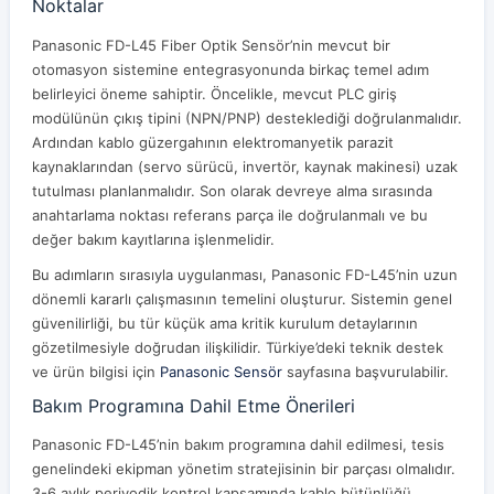
Noktalar
Panasonic FD-L45 Fiber Optik Sensör’nin mevcut bir
otomasyon sistemine entegrasyonunda birkaç temel adım
belirleyici öneme sahiptir. Öncelikle, mevcut PLC giriş
modülünün çıkış tipini (NPN/PNP) desteklediği doğrulanmalıdır.
Ardından kablo güzergahının elektromanyetik parazit
kaynaklarından (servo sürücü, invertör, kaynak makinesi) uzak
tutulması planlanmalıdır. Son olarak devreye alma sırasında
anahtarlama noktası referans parça ile doğrulanmalı ve bu
değer bakım kayıtlarına işlenmelidir.
Bu adımların sırasıyla uygulanması, Panasonic FD-L45’nin uzun
dönemli kararlı çalışmasının temelini oluşturur. Sistemin genel
güvenilirliği, bu tür küçük ama kritik kurulum detaylarının
gözetilmesiyle doğrudan ilişkilidir. Türkiye’deki teknik destek
ve ürün bilgisi için
Panasonic Sensör
sayfasına başvurulabilir.
Bakım Programına Dahil Etme Önerileri
Panasonic FD-L45’nin bakım programına dahil edilmesi, tesis
genelindeki ekipman yönetim stratejisinin bir parçası olmalıdır.
3-6 aylık periyodik kontrol kapsamında kablo bütünlüğü,