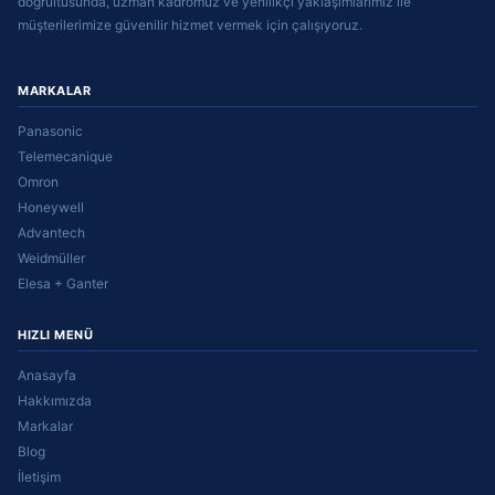
doğrultusunda, uzman kadromuz ve yenilikçi yaklaşımlarımız ile
müşterilerimize güvenilir hizmet vermek için çalışıyoruz.
MARKALAR
Panasonic
Telemecanique
Omron
Honeywell
Advantech
Weidmüller
Elesa + Ganter
HIZLI MENÜ
Anasayfa
Hakkımızda
Markalar
Blog
İletişim