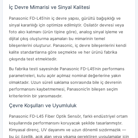
İç Devre Mimarisi ve Sinyal Kalitesi
Panasonic FD-L45’nin iç devre yapısı, gürültü bağışıklığı ve
sinyal kararlılığı için optimize edilmiştir. Osilatör devresi veya
foto alıcı katmanı (ürün tipine göre), analog sinyal işleme ve
dijital çıkış oluşturma aşamaları bu mimarinin temel
bileşenlerini oluşturur. Panasonic, iç devre bileşenlerini kendi
kalite standartlarına göre seçmekte ve her ürünü fabrika
çıkışında test etmektedir.
Bu fabrika testi sayesinde Panasonic FD-L45’nin performans
parametreleri, kutu açılır açılmaz nominal değerlerine yakın
olmaktadır. Uzun süreli saklama sonrasında bile iç devrenin
performansını kaybetmemesi, Panasonic’in bileşen seçim
kriterlerinin bir yansımasıdır.
Çevre Koşulları ve Uyumluluk
Panasonic FD-L45 Fiber Optik Sensör, farklı endüstriyel ortam
koşullarında performansını koruyacak şekilde tasarlanmıştır.
Kimyasal direnç, UV dayanımı ve uzun dönemli sızdırmazlık —
bu üç özellik, açık alan veya yıkama gerektiren uygulamalar için