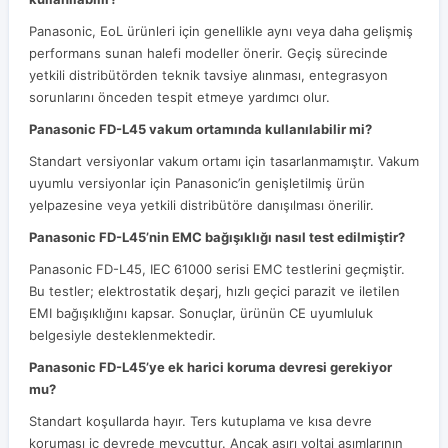
Panasonic, EoL ürünleri için genellikle aynı veya daha gelişmiş
performans sunan halefi modeller önerir. Geçiş sürecinde
yetkili distribütörden teknik tavsiye alınması, entegrasyon
sorunlarını önceden tespit etmeye yardımcı olur.
Panasonic FD-L45 vakum ortamında kullanılabilir mi?
Standart versiyonlar vakum ortamı için tasarlanmamıştır. Vakum
uyumlu versiyonlar için Panasonic’in genişletilmiş ürün
yelpazesine veya yetkili distribütöre danışılması önerilir.
Panasonic FD-L45’nin EMC bağışıklığı nasıl test edilmiştir?
Panasonic FD-L45, IEC 61000 serisi EMC testlerini geçmiştir.
Bu testler; elektrostatik deşarj, hızlı geçici parazit ve iletilen
EMI bağışıklığını kapsar. Sonuçlar, ürünün CE uyumluluk
belgesiyle desteklenmektedir.
Panasonic FD-L45’ye ek harici koruma devresi gerekiyor
mu?
Standart koşullarda hayır. Ters kutuplama ve kısa devre
koruması iç devrede mevcuttur. Ancak aşırı voltaj aşımlarının