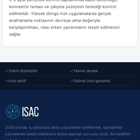
konnektör teması ve çalışma yüzeyinin temizliği kontrol
edilmelidir. Yüksek döngü hızlı uygulamalarda gerçek
anahtarlama noktasının devreye alma değeriyle
karşılaştırılması, olası erken yıpranmanın tespit edilmesini
sağlar.
✓
Yetkili distribütör
✓
Teknik destek
✓
Hızlı teklif
✓
Orijinal ürün garantisi
2009 yılında, iş yükünüzü akılcı çözümlerle hafifletmek, standartları
yükselterek üretim sektörünü ileriye taşımak için yola çıktık. Bu hedefler