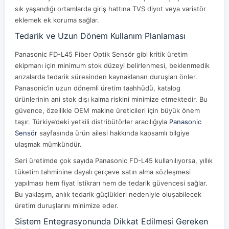
sık yaşandığı ortamlarda giriş hattına TVS diyot veya varistör
eklemek ek koruma sağlar.
Tedarik ve Uzun Dönem Kullanım Planlaması
Panasonic FD-L45 Fiber Optik Sensör gibi kritik üretim
ekipmanı için minimum stok düzeyi belirlenmesi, beklenmedik
arızalarda tedarik süresinden kaynaklanan duruşları önler.
Panasonic’in uzun dönemli üretim taahhüdü, katalog
ürünlerinin ani stok dışı kalma riskini minimize etmektedir. Bu
güvence, özellikle OEM makine üreticileri için büyük önem
taşır. Türkiye’deki yetkili distribütörler aracılığıyla
Panasonic
Sensör
sayfasında ürün ailesi hakkında kapsamlı bilgiye
ulaşmak mümkündür.
Seri üretimde çok sayıda Panasonic FD-L45 kullanılıyorsa, yıllık
tüketim tahminine dayalı çerçeve satın alma sözleşmesi
yapılması hem fiyat istikrarı hem de tedarik güvencesi sağlar.
Bu yaklaşım, anlık tedarik güçlükleri nedeniyle oluşabilecek
üretim duruşlarını minimize eder.
Sistem Entegrasyonunda Dikkat Edilmesi Gereken