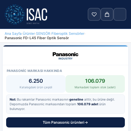
Ana Sayfa
›
Ürünler
›
SENSÖR
›
Fiberoptik Sensörler
›
Panasonic FD-L45 Fiber Optik Sensör
Ara
Anasayfa
Ürünler
PANASONIC MARKASI HAKKINDA
6.250
106.079
Markalar
Katalogdaki ürün çeşidi
Markadaki toplam stok (adet)
Blog
Not:
Bu rakamlar Panasonic markasının
geneline
aittir, bu ürüne değil.
Depomuzda Panasonic markasından toplam
106.079 adet
ürün
Hakkımızda
bulunuyor.
İletişim
Tüm Panasonic ürünleri