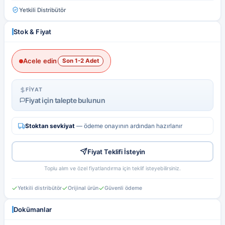
Hesabım
Favorilerim
Yetkili Distribütör
Stok & Fiyat
Acele edin
Son 1-2 Adet
FIYAT
Fiyat için talepte bulunun
Stoktan sevkiyat
— ödeme onayının ardından hazırlanır
Fiyat Teklifi İsteyin
Toplu alım ve özel fiyatlandırma için teklif isteyebilirsiniz.
Yetkili distribütör
Orijinal ürün
Güvenli ödeme
Dokümanlar