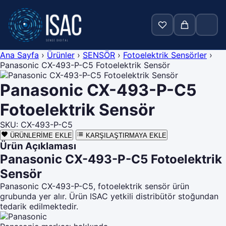
Ana Sayfa
›
Ürünler
›
SENSÖR
›
Fotoelektrik Sensörler
›
Panasonic CX-493-P-C5 Fotoelektrik Sensör
Ara
Panasonic CX-493-P-C5
Anasayfa
Fotoelektrik Sensör
Ürünler
SKU:
CX-493-P-C5
ÜRÜNLERİME EKLE
KARŞILAŞTIRMAYA EKLE
Markalar
Ürün Açıklaması
Panasonic CX-493-P-C5 Fotoelektrik
Blog
Sensör
Hakkımızda
Panasonic CX-493-P-C5, fotoelektrik sensör ürün
grubunda yer alır. Ürün ISAC yetkili distribütör stoğundan
İletişim
tedarik edilmektedir.