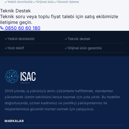
Yetkili distribütör
Orijinal ürün
Güvenli ödeme
Teknik Destek
Teknik soru veya toplu fiyat talebi için satış ekibimizle
iletişime geçin.
0850 60 60 180
✓
Yetkili distribütör
✓
Teknik destek
✓
Hızlı teklif
✓
Orijinal ürün garantisi
2009 yılında, iş yükünüzü akılcı çözümlerle hafifletmek, standartları
yükselterek üretim sektörünü ileriye taşımak için yola çıktık. Bu hedefler
doğrultusunda, uzman kadromuz ve yenilikçi yaklaşımlarımız ile
müşterilerimize güvenilir hizmet vermek için çalışıyoruz.
MARKALAR