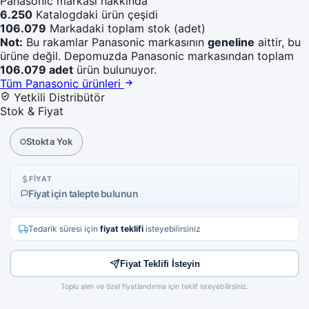
Panasonic markası hakkında
Hesabım
Favorilerim
6.250
Katalogdaki ürün çeşidi
106.079
Markadaki toplam stok (adet)
Not:
Bu rakamlar Panasonic markasının
geneline
aittir, bu
ürüne değil. Depomuzda Panasonic markasından toplam
106.079 adet
ürün bulunuyor.
Tüm Panasonic ürünleri
Yetkili Distribütör
Stok & Fiyat
Stokta Yok
FIYAT
Fiyat için talepte bulunun
Tedarik süresi için
fiyat teklifi
isteyebilirsiniz
Fiyat Teklifi İsteyin
Toplu alım ve özel fiyatlandırma için teklif isteyebilirsiniz.