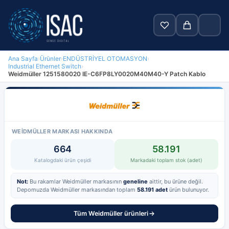
Ana Sayfa
›
Ürünler
›
ENDÜSTRİYEL OTOMASYON
›
Industrial Ethernet Switch
›
Ara
Weidmüller 1251580020 IE-C6FP8LY0020M40M40-Y Patch Kablo
Anasayfa
Ürünler
WEIDMÜLLER MARKASI HAKKINDA
Markalar
664
58.191
Katalogdaki ürün çeşidi
Markadaki toplam stok (adet)
Blog
Not:
Bu rakamlar Weidmüller markasının
geneline
aittir, bu ürüne değil.
Hakkımızda
Depomuzda Weidmüller markasından toplam
58.191 adet
ürün bulunuyor.
İletişim
Tüm Weidmüller ürünleri