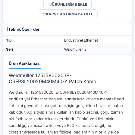
ÜRÜNLERİME EKLE
KARŞILAŞTIRMAYA EKLE
Teknik Özellikler
Tip
Endüstriyel Ethernet
Seri
Weidmüller IE
Ürün Açıklaması
Weidmüller 1251580020 IE-
C6FP8LY0020M40M40-Y Patch Kablo
Weidmüller 1251580020 IE-C6FP8LY0020M40M40-Y,
endüstriyel Ethernet bağlantılarında kısa ve orta mesafeli veri
iletimini güvenilir hale getirmek için geliştirilen hazır bir patch
kablodur. Ağ altyapısında kullanılan kablo seçimi, çoğu zaman
aktif cihazlar kadar dikkat gerektirir. Çünkü veri iletiminin
kararlılığı, yalnızca switch veya PLC kalitesiyle değil, bu
cihazlar arasında kullanılan fiziksel bağlantının niteliğiyle de