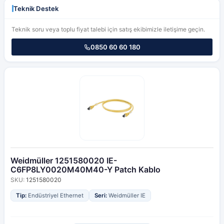
Teknik Destek
Teknik soru veya toplu fiyat talebi için satış ekibimizle iletişime geçin.
0850 60 60 180
Weidmüller 1251580020 IE-
C6FP8LY0020M40M40-Y Patch Kablo
SKU:
1251580020
Tip:
Endüstriyel Ethernet
Seri:
Weidmüller IE