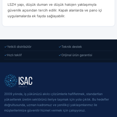
LSZH yapı, düşük duman ve düşük halojen yaklaşımıyla
güvenlik açısından tercih edilir. Kapalı alanlarda ve pano içi
uygulamalarda ek fayda sağlayabilir.
✓
Yetkili distribütör
✓
Teknik destek
✓
Hızlı teklif
✓
Orijinal ürün garantisi
2009 yılında, iş yükünüzü akılcı çözümlerle hafifletmek, standartları
yükselterek üretim sektörünü ileriye taşımak için yola çıktık. Bu hedefler
doğrultusunda, uzman kadromuz ve yenilikçi yaklaşımlarımız ile
müşterilerimize güvenilir hizmet vermek için çalışıyoruz.