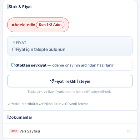
Hesabım
Favorilerim
Stok & Fiyat
Acele edin
Son 1-2 Adet
FIYAT
Fiyat için talepte bulunun
Stoktan sevkiyat
— ödeme onayının ardından hazırlanır
Fiyat Teklifi İsteyin
Toplu alım ve özel fiyatlandırma için teklif isteyebilirsiniz.
Yetkili distribütör
Orijinal ürün
Güvenli ödeme
Dokümanlar
Veri Sayfası
PDF