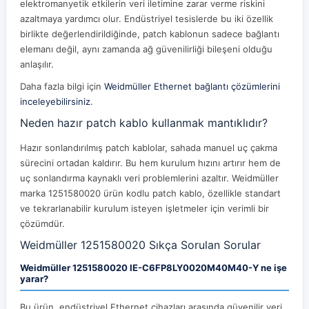
elektromanyetik etkilerin veri iletimine zarar verme riskini
azaltmaya yardımcı olur. Endüstriyel tesislerde bu iki özellik
birlikte değerlendirildiğinde, patch kablonun sadece bağlantı
elemanı değil, aynı zamanda ağ güvenilirliği bileşeni olduğu
anlaşılır.
Daha fazla bilgi için
Weidmüller Ethernet bağlantı çözümlerini
inceleyebilirsiniz
.
Neden hazır patch kablo kullanmak mantıklıdır?
Hazır sonlandırılmış patch kablolar, sahada manuel uç çakma
sürecini ortadan kaldırır. Bu hem kurulum hızını artırır hem de
uç sonlandırma kaynaklı veri problemlerini azaltır. Weidmüller
marka 1251580020 ürün kodlu patch kablo, özellikle standart
ve tekrarlanabilir kurulum isteyen işletmeler için verimli bir
çözümdür.
Weidmüller 1251580020 Sıkça Sorulan Sorular
Weidmüller 1251580020 IE-C6FP8LY0020M40M40-Y ne işe
yarar?
Bu ürün, endüstriyel Ethernet cihazları arasında güvenilir veri