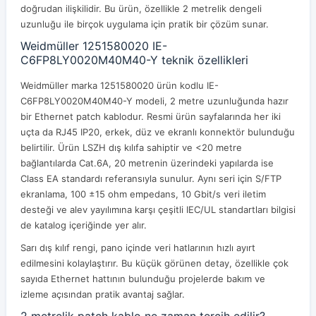
doğrudan ilişkilidir. Bu ürün, özellikle 2 metrelik dengeli
uzunluğu ile birçok uygulama için pratik bir çözüm sunar.
Weidmüller 1251580020 IE-
C6FP8LY0020M40M40-Y teknik özellikleri
Weidmüller marka 1251580020 ürün kodlu IE-
C6FP8LY0020M40M40-Y modeli, 2 metre uzunluğunda hazır
bir Ethernet patch kablodur. Resmi ürün sayfalarında her iki
uçta da RJ45 IP20, erkek, düz ve ekranlı konnektör bulunduğu
belirtilir. Ürün LSZH dış kılıfa sahiptir ve <20 metre
bağlantılarda Cat.6A, 20 metrenin üzerindeki yapılarda ise
Class EA standardı referansıyla sunulur. Aynı seri için S/FTP
ekranlama, 100 ±15 ohm empedans, 10 Gbit/s veri iletim
desteği ve alev yayılımına karşı çeşitli IEC/UL standartları bilgisi
de katalog içeriğinde yer alır.
Sarı dış kılıf rengi, pano içinde veri hatlarının hızlı ayırt
edilmesini kolaylaştırır. Bu küçük görünen detay, özellikle çok
sayıda Ethernet hattının bulunduğu projelerde bakım ve
izleme açısından pratik avantaj sağlar.
2 metrelik patch kablo ne zaman tercih edilir?