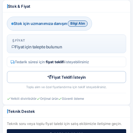
Hesabım
Favorilerim
Stok & Fiyat
Stok için uzmanımıza danışın
Bilgi Alın
FIYAT
Fiyat için talepte bulunun
Tedarik süresi için
fiyat teklifi
isteyebilirsiniz
Fiyat Teklifi İsteyin
Toplu alım ve özel fiyatlandırma için teklif isteyebilirsiniz.
Yetkili distribütör
Orijinal ürün
Güvenli ödeme
Teknik Destek
Teknik soru veya toplu fiyat talebi için satış ekibimizle iletişime geçin.