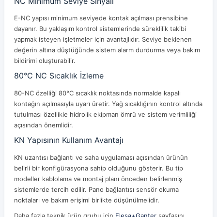
NC Minimum Seviye Sinyali
E-NC yapısı minimum seviyede kontak açılması prensibine
dayanır. Bu yaklaşım kontrol sistemlerinde süreklilik takibi
yapmak isteyen işletmeler için avantajlıdır. Seviye beklenen
değerin altına düştüğünde sistem alarm durdurma veya bakım
bildirimi oluşturabilir.
80°C NC Sıcaklık İzleme
80-NC özelliği 80°C sıcaklık noktasında normalde kapalı
kontağın açılmasıyla uyarı üretir. Yağ sıcaklığının kontrol altında
tutulması özellikle hidrolik ekipman ömrü ve sistem verimliliği
açısından önemlidir.
KN Yapısının Kullanım Avantajı
KN uzantısı bağlantı ve saha uygulaması açısından ürünün
belirli bir konfigürasyona sahip olduğunu gösterir. Bu tip
modeller kablolama ve montaj planı önceden belirlenmiş
sistemlerde tercih edilir. Pano bağlantısı sensör okuma
noktaları ve bakım erişimi birlikte düşünülmelidir.
Daha fazla teknik ürün grubu için
Elesa+Ganter
sayfasını