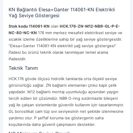
KN Bağlantılı Elesa+Ganter 114061-KN Elektrikli
Yağ Seviye Göstergesi
Stok kodu 114061-KN
olan
HCK.176-ZN-M12-NBR-GL-P-E-
NC-80-NC-KN
176 mm merkez mesafeli elektriksel seviye ve
sıcaklık izleme özelliklerine sahip bir yağ seviye göstergesidir.
“Elesa+Ganter 114061-KN elektrikli yağ seviye göstergesi”
ifadesi bu ürünü teknik olarak tanımlayan temel arama
ifadesidir.
Teknik Tanım
HCK.176 gövde ölçüsü hidrolik tanklarda orta ölçekli seviye
görünürlüğü sağlar. ZN bağlantı elemanları çinko kaplı çelik
yapıdadır. M12 bağlantı montaj uyumluluğu açısından yaygın
tercih edilen bir çözümdür. NBR O-ring sızdırmazlık bileşeni
yağ ile çalışan sistemlerde güvenilir kullanım için tasarlanmıştır.
GL borosilikat cam tüp sıvı seviyesinin net şekilde izlenmesine
yardımcı olur. P şeffaf koruma ise göstergenin saha
koşullarında daha güvenli çalışmasını destekler.