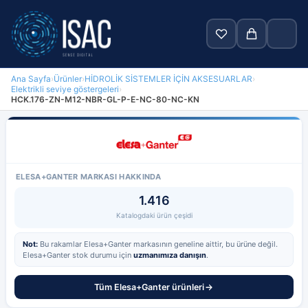
Ana Sayfa
›
Ürünler
›
HİDROLİK SİSTEMLER İÇİN AKSESUARLAR
›
Elektrikli seviye göstergeleri
›
Ara
HCK.176-ZN-M12-NBR-GL-P-E-NC-80-NC-KN
Anasayfa
Ürünler
ELESA+GANTER MARKASI HAKKINDA
Markalar
1.416
Katalogdaki ürün çeşidi
Blog
Not:
Bu rakamlar Elesa+Ganter markasının geneline aittir, bu ürüne değil.
Hakkımızda
Elesa+Ganter stok durumu için
uzmanımıza danışın
.
İletişim
Tüm Elesa+Ganter ürünleri