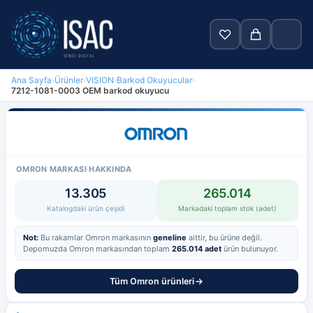
Ana Sayfa
›
Ürünler
›
VISION
›
Barkod Okuyucular
›
7212-1081-0003 OEM barkod okuyucu
Ara
Anasayfa
Ürünler
OMRON MARKASI HAKKINDA
13.305
265.014
Markalar
Katalogdaki ürün çeşidi
Markadaki toplam stok (adet)
Blog
Not:
Bu rakamlar Omron markasının
geneline
aittir, bu ürüne değil.
Depomuzda Omron markasından toplam
265.014 adet
ürün bulunuyor.
Hakkımızda
Tüm Omron ürünleri
İletişim