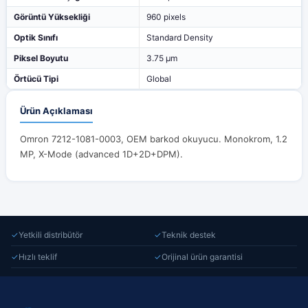
Görüntü Yüksekliği
960 pixels
Optik Sınıfı
Standard Density
Piksel Boyutu
3.75 µm
Örtücü Tipi
Global
Ürün Açıklaması
Omron 7212-1081-0003, OEM barkod okuyucu. Monokrom, 1.2
MP, X-Mode (advanced 1D+2D+DPM).
✓
Yetkili distribütör
✓
Teknik destek
✓
Hızlı teklif
✓
Orijinal ürün garantisi