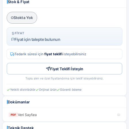
Stok & Fiyat
Hesabım
Favorilerim
Stokta Yok
FIYAT
Fiyat için talepte bulunun
Tedarik süresi için
fiyat teklifi
isteyebilirsiniz
Fiyat Teklifi İsteyin
Toplu alım ve özel fiyatlandırma için teklif isteyebilirsiniz.
Yetkili distribütör
Orijinal ürün
Güvenli ödeme
Dokümanlar
Veri Sayfası
PDF
Teknik Destek