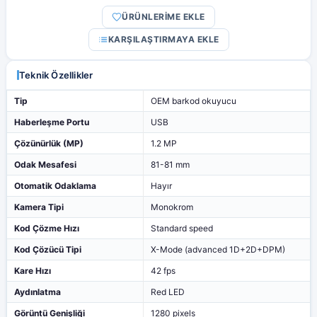
ÜRÜNLERİME EKLE
KARŞILAŞTIRMAYA EKLE
Teknik Özellikler
Tip
OEM barkod okuyucu
Haberleşme Portu
USB
Çözünürlük (MP)
1.2 MP
Odak Mesafesi
81-81 mm
Otomatik Odaklama
Hayır
Kamera Tipi
Monokrom
Kod Çözme Hızı
Standard speed
Kod Çözücü Tipi
X-Mode (advanced 1D+2D+DPM)
Kare Hızı
42 fps
Aydınlatma
Red LED
Görüntü Genişliği
1280 pixels