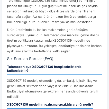
Telemecanique XSDC607139 tasarımında enerji verimliliği ön
planda tutulmuştur. Düşük güç tüketimi, özellikle çok sayıda
sensörün kullanıldığı büyük ölçekli tesislerde önemli enerji
tasarrufu sağlar. Ayrıca, ürünün uzun ömrü ve yedek parça
bulunabilirliği, sürdürülebilir üretim yaklaşımını destekler.
Ürün üretiminde kullanılan malzemeler, geri dönüşüm
süreçleriyle uyumludur. Telemecanique markası, çevre dostu
üretim politikaları kapsamında XSDC607139 modelini de
piyasaya sunmuştur. Bu yaklaşım, endüstriyel tesislerin karbon
ayak izini azaltma hedeflerine katkı sağlar.
Sık Sorulan Sorular (FAQ)
Telemecanique XSDC607139 hangi sektörlerde
kullanılabilir?
XSDC607139 modeli, otomotiv, gıda, ambalaj, lojistik, ilaç ve
genel imalat sektörlerinde yaygın şekilde kullanılmaktadır.
Endüstriyel otomasyon gerektiren her alanda güvenle tercih
edilebilir.
XSDC607139 modelinin çalışma sıcaklığı aralığı nedir?