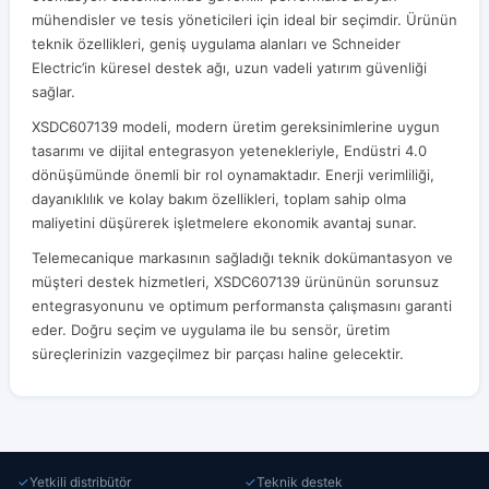
mühendisler ve tesis yöneticileri için ideal bir seçimdir. Ürünün
teknik özellikleri, geniş uygulama alanları ve Schneider
Electric’in küresel destek ağı, uzun vadeli yatırım güvenliği
sağlar.
XSDC607139 modeli, modern üretim gereksinimlerine uygun
tasarımı ve dijital entegrasyon yetenekleriyle, Endüstri 4.0
dönüşümünde önemli bir rol oynamaktadır. Enerji verimliliği,
dayanıklılık ve kolay bakım özellikleri, toplam sahip olma
maliyetini düşürerek işletmelere ekonomik avantaj sunar.
Telemecanique markasının sağladığı teknik dokümantasyon ve
müşteri destek hizmetleri, XSDC607139 ürününün sorunsuz
entegrasyonunu ve optimum performansta çalışmasını garanti
eder. Doğru seçim ve uygulama ile bu sensör, üretim
süreçlerinizin vazgeçilmez bir parçası haline gelecektir.
✓
Yetkili distribütör
✓
Teknik destek