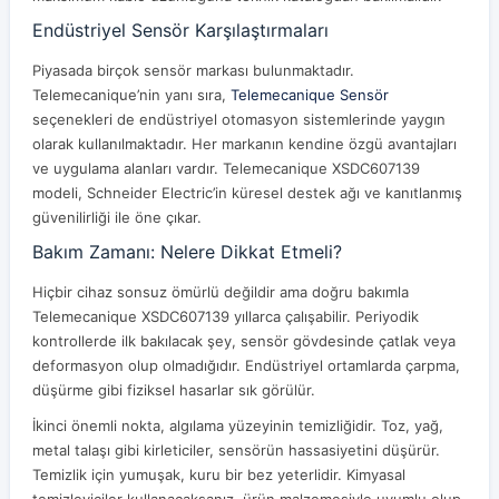
Endüstriyel Sensör Karşılaştırmaları
Piyasada birçok sensör markası bulunmaktadır.
Telemecanique’nin yanı sıra,
Telemecanique Sensör
seçenekleri de endüstriyel otomasyon sistemlerinde yaygın
olarak kullanılmaktadır. Her markanın kendine özgü avantajları
ve uygulama alanları vardır. Telemecanique XSDC607139
modeli, Schneider Electric’in küresel destek ağı ve kanıtlanmış
güvenilirliği ile öne çıkar.
Bakım Zamanı: Nelere Dikkat Etmeli?
Hiçbir cihaz sonsuz ömürlü değildir ama doğru bakımla
Telemecanique XSDC607139 yıllarca çalışabilir. Periyodik
kontrollerde ilk bakılacak şey, sensör gövdesinde çatlak veya
deformasyon olup olmadığıdır. Endüstriyel ortamlarda çarpma,
düşürme gibi fiziksel hasarlar sık görülür.
İkinci önemli nokta, algılama yüzeyinin temizliğidir. Toz, yağ,
metal talaşı gibi kirleticiler, sensörün hassasiyetini düşürür.
Temizlik için yumuşak, kuru bir bez yeterlidir. Kimyasal
temizleyiciler kullanacaksanız, ürün malzemesiyle uyumlu olup