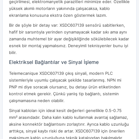
geçirilmesi, elektromanyetik parazitleri minimize eder. Özellikle
yüksek akımlı motorların yakınında çalışacaksa, kablo
ekranlama konusuna ekstra özen göstermek lazım.
Bir de şöyle bir detay var: XSDC607139 sensörü sabitlerken,
hafif bir sarsıntıyla yerinden oynamayacak kadar sıkı ama aynı
zamanda muhtemel bir ayar değişikliğinde sökülebilecek kadar
esnek bir montaj yapmalısınız. Deneyimli teknisyenler bunu iyi
bilir.
Elektriksel Bağlantılar ve Sinyal İşleme
Telemecanique XSDC607139 çıkış sinyali, modern PLC
sistemleriyle uyumlu çalışacak şekilde tasarlanmış. NPN mi
PNP mi diye soracak olursanız, bu detayı ürün etiketinden
kontrol etmek gerekir. Çünkü yanlış tip bağlantı, sistemin
çalışmamasına neden olabilir.
Sinyal kabloları için ideal kesit değerleri genellikle 0.5-0.75
mm² arasındadır. Daha kalın kablo kullanmak avantaj sağlamaz,
aksine konnektör bağlantısını zorlaştırır. Ayrıca kablo uzunluğu
arttıkça, sinyal kaybı riski de artar. XSDC607139 için önerilen
maksimum kablo uzunluğuna teknik katalogdan bakılmalıdır.