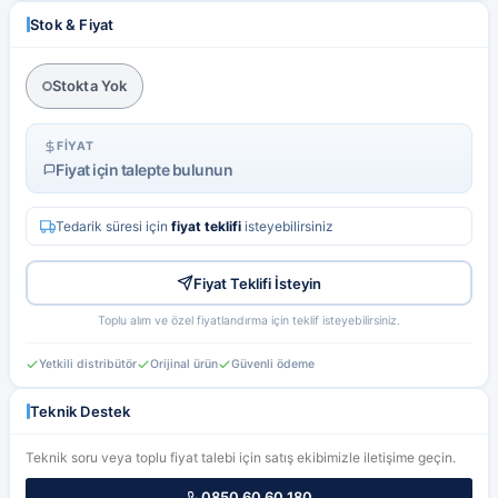
Hesabım
Favorilerim
Stok & Fiyat
Stokta Yok
FIYAT
Fiyat için talepte bulunun
Tedarik süresi için
fiyat teklifi
isteyebilirsiniz
Fiyat Teklifi İsteyin
Toplu alım ve özel fiyatlandırma için teklif isteyebilirsiniz.
Yetkili distribütör
Orijinal ürün
Güvenli ödeme
Teknik Destek
Teknik soru veya toplu fiyat talebi için satış ekibimizle iletişime geçin.
0850 60 60 180