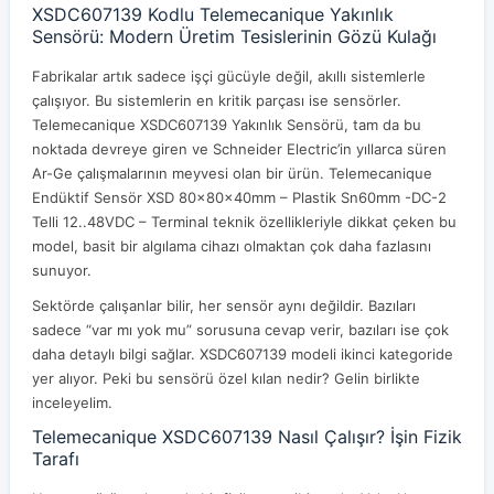
XSDC607139 Kodlu Telemecanique Yakınlık
Sensörü: Modern Üretim Tesislerinin Gözü Kulağı
Fabrikalar artık sadece işçi gücüyle değil, akıllı sistemlerle
çalışıyor. Bu sistemlerin en kritik parçası ise sensörler.
Telemecanique XSDC607139 Yakınlık Sensörü, tam da bu
noktada devreye giren ve Schneider Electric’in yıllarca süren
Ar-Ge çalışmalarının meyvesi olan bir ürün. Telemecanique
Endüktif Sensör XSD 80x80x40mm – Plastik Sn60mm -DC-2
Telli 12..48VDC – Terminal teknik özellikleriyle dikkat çeken bu
model, basit bir algılama cihazı olmaktan çok daha fazlasını
sunuyor.
Sektörde çalışanlar bilir, her sensör aynı değildir. Bazıları
sadece “var mı yok mu” sorusuna cevap verir, bazıları ise çok
daha detaylı bilgi sağlar. XSDC607139 modeli ikinci kategoride
yer alıyor. Peki bu sensörü özel kılan nedir? Gelin birlikte
inceleyelim.
Telemecanique XSDC607139 Nasıl Çalışır? İşin Fizik
Tarafı