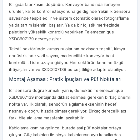
Bir gıda fabrikasını düşünün. Konveyör bandında ilerleyen
ürünler, kalite kontrol istasyonuna geldiğinde Yakınlık Sensörü
sayesinde tespit edilir ve sistem otomatik olarak fotoğraflama
ya da tartım işlemini başlatır. Ya da bir lojistik merkezinde,
paletlerin yükseklik kontrolü yapılırken Telemecanique
XSDC607139 devreye girer.
Tekstil sektöründe kumaş rulolarının pozisyon tespiti, kimya
endüstrisinde varil sayımı, madencilikte konveyör bant
kontrolü… Liste uzayıp gidiyor. Her sektörün kendine özgü
ihtiyaçları var ve XSDC607139 bu çeşitliliğe adapte olabiliyor.
Montaj Aşaması: Pratik İpuçları ve Püf Noktaları
Bir sensörü doğru kurmak, yarı iş demektir. Telemecanique
XSDC607139 montajında dikkat edilmesi gereken birkaç önemli
nokta var. İlk olarak, sensörün algılama ekseninin hedef
nesneyle doğru hizada olması gerekiyor. Birkaç derecelik açı
farkı bile algılama mesafesini azaltabilir.
Kablolama kısmına gelince, burada asıl püf noktalar ortaya
çıkıyor. Güç kabloları ile sinyal kablolarının ayrı kanallardan