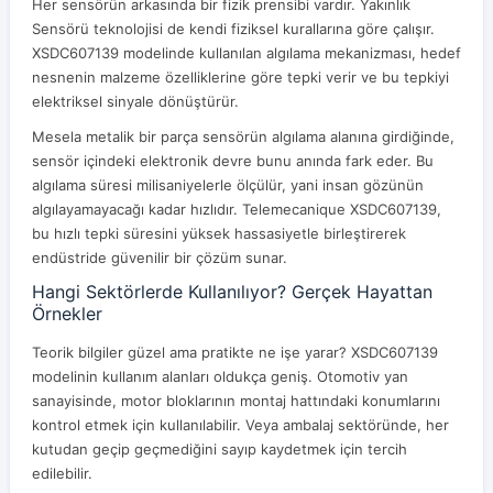
Her sensörün arkasında bir fizik prensibi vardır. Yakınlık
Sensörü teknolojisi de kendi fiziksel kurallarına göre çalışır.
XSDC607139 modelinde kullanılan algılama mekanizması, hedef
nesnenin malzeme özelliklerine göre tepki verir ve bu tepkiyi
elektriksel sinyale dönüştürür.
Mesela metalik bir parça sensörün algılama alanına girdiğinde,
sensör içindeki elektronik devre bunu anında fark eder. Bu
algılama süresi milisaniyelerle ölçülür, yani insan gözünün
algılayamayacağı kadar hızlıdır. Telemecanique XSDC607139,
bu hızlı tepki süresini yüksek hassasiyetle birleştirerek
endüstride güvenilir bir çözüm sunar.
Hangi Sektörlerde Kullanılıyor? Gerçek Hayattan
Örnekler
Teorik bilgiler güzel ama pratikte ne işe yarar? XSDC607139
modelinin kullanım alanları oldukça geniş. Otomotiv yan
sanayisinde, motor bloklarının montaj hattındaki konumlarını
kontrol etmek için kullanılabilir. Veya ambalaj sektöründe, her
kutudan geçip geçmediğini sayıp kaydetmek için tercih
edilebilir.