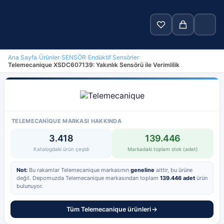
Ana Sayfa
›
Ürünler
›
SENSÖR
›
Endüktif Sensörler
›
Telemecanique XSDC607139: Yakınlık Sensörü ile Verimlilik
Ara
Anasayfa
Ürünler
TELEMECANIQUE MARKASI HAKKINDA
3.418
139.446
Markalar
Katalogdaki ürün çeşidi
Markadaki toplam stok (adet)
Blog
Not:
Bu rakamlar Telemecanique markasının
geneline
aittir, bu ürüne
değil. Depomuzda Telemecanique markasından toplam
139.446 adet
ürün
Hakkımızda
bulunuyor.
İletişim
Tüm Telemecanique ürünleri