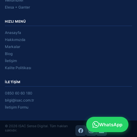
Weidmüller
Elesa + Ganter
HIZLI MENÜ
Anasayfa
Hakkımızda
Markalar
Blog
İletişim
Kalite Politikası
İLETIŞIM
0850 60 60 180
bilgi@isac.com.tr
İletişim Formu
WhatsApp
© 2026 ISAC Sense Digital. Tüm hakları
Yetkili
saklıdır.
distribütör